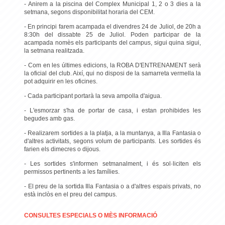
- Anirem a la piscina del Complex Municipal 1, 2 o 3 dies a la
setmana, segons disponibilitat horaria del CEM.
- En principi farem acampada el divendres 24 de Juliol, de 20h a
8:30h del dissabte 25 de Juliol. Poden participar de la
acampada nomès els participants del campus, sigui quina sigui,
la setmana realitzada.
- Com en les últimes edicions, la ROBA D'ENTRENAMENT serà
la oficial del club. Així, qui no disposi de la samarreta vermella la
pot adquirir en les oficines.
- Cada participant portarà la seva ampolla d'aigua.
- L'esmorzar s'ha de portar de casa, i estan prohibides les
begudes amb gas.
- Realizarem sortides a la platja, a la muntanya, a Illa Fantasia o
d'altres activitats, segons volum de participants. Les sortides és
farien els dimecres o dijous.
- Les sortides s'informen setmanalment, i és sol·liciten els
permissos pertinents a les famílies.
- El preu de la sortida Illa Fantasia o a d'altres espais privats, no
està inclòs en el preu del campus.
CONSULTES ESPECIALS O MÈS INFORMACIÓ